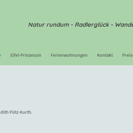
Natur rundum - Radlerglück - Wande
e
Eifel-Prinzessin
Ferienwohnungen
Kontakt
Preis
udith Pütz-Kurth.